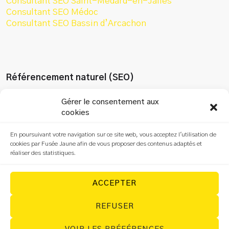
Consultant SEO Saint-Médard-en-Jalles
Consultant SEO Médoc
Consultant SEO Bassin d’Arcachon
Référencement naturel (SEO)
Gérer le consentement aux
Audit SEO
cookies
Refonte SEO
Optimisation SEO
En poursuivant votre navigation sur ce site web, vous acceptez l'utilisation de
cookies par Fusée Jaune afin de vous proposer des contenus adaptés et
SEO local
réaliser des statistiques.
Rédaction SEO
Formation SEO
SEO Search ChatGPT
ACCEPTER
REFUSER
© Fusée Jaune – 2026. Tous droits réservés.