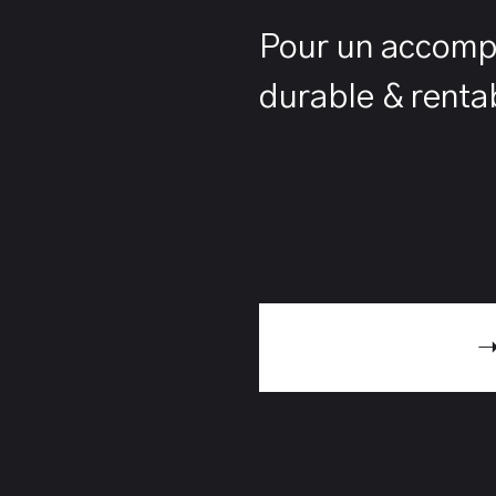
Pour un accom
durable & renta
➝