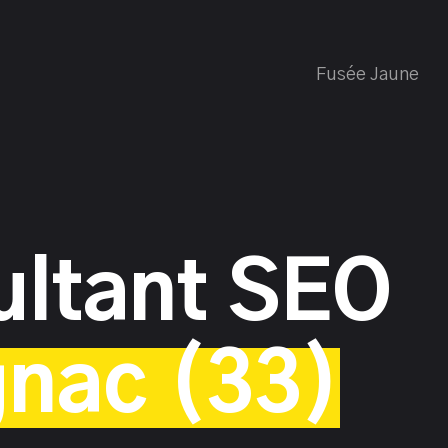
Fusée Jaune
ultant SEO
nac (33)