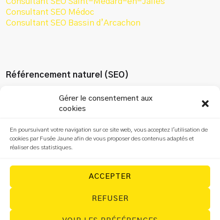
Consultant SEO Saint-Médard-en-Jalles
Consultant SEO Médoc
Consultant SEO Bassin d’Arcachon
Référencement naturel (SEO)
Gérer le consentement aux
Audit SEO
cookies
Refonte SEO
Optimisation SEO
En poursuivant votre navigation sur ce site web, vous acceptez l'utilisation de
cookies par Fusée Jaune afin de vous proposer des contenus adaptés et
SEO local
réaliser des statistiques.
Rédaction SEO
Formation SEO
SEO Search ChatGPT
ACCEPTER
REFUSER
© Fusée Jaune – 2026. Tous droits réservés.